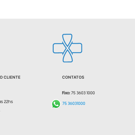
O CLIENTE
CONTATOS
Fixo:
75 3603 1000
às 22hs
75 36031000
s